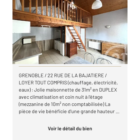
GRENOBLE 38
2
22,15 m
, 1 pièce
Ref : 7254
Appartement T1 à louer
630 €
par mois charges comprises
Visiter le site dédié
GRENOBLE / 22 RUE DE LA BAJATIERE /
LOYER TOUT COMPRIS (chauffage, électricité,
eaux) : Jolie maisonnette de 31m² en DUPLEX
avec climatisation et coin nuit à l'étage
(mezzanine de 10m² non comptabilisée) La
pièce de vie bénéficie d'une grande hauteur ...
Voir le détail du bien