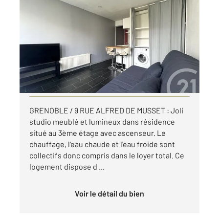
GRENOBLE 38
2
18,15 m
, 1 pièce
Ref : 7327
Appartement Studio à louer
495 €
par mois charges comprises
Visiter le site dédié
GRENOBLE / 9 RUE ALFRED DE MUSSET : Joli
studio meublé et lumineux dans résidence
situé au 3ème étage avec ascenseur. Le
chauffage, l'eau chaude et l'eau froide sont
collectifs donc compris dans le loyer total. Ce
logement dispose d ...
Voir le détail du bien