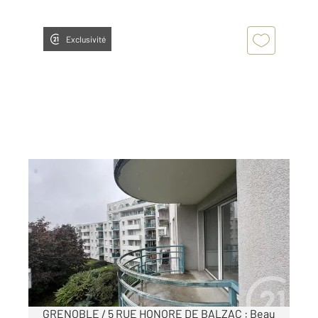
Exclusivité
GRENOBLE 38
2
69,40 m
, 3 pièces
Ref : 7336
Appartement T3 à louer
886 €
par mois charges comprises
GRENOBLE / 5 RUE HONORE DE BALZAC : Beau