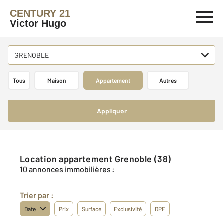
CENTURY 21
Victor Hugo
GRENOBLE
Tous
Maison
Appartement
Autres
Appliquer
Location appartement Grenoble (38)
10 annonces immobilières :
Trier par :
Date
Prix
Surface
Exclusivité
DPE