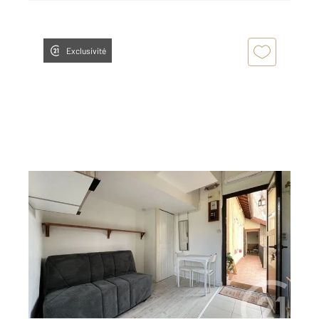
Exclusivité
GRENOBLE 38
2
13,92 m
, 1 pièce
Ref : 7332
Appartement Studio à louer
390 €
par mois charges comprises
Visiter le site dédié