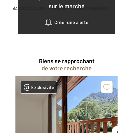
sur le marché
Agence immobilière
Location
Location appartement
Créer une alerte
Biens se rapprochant
de votre recherche
Exclusivité