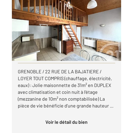
GRENOBLE 38
2
22,15 m
, 1 pièce
Ref : 7254
Appartement T1 à louer
630 €
par mois charges comprises
Visiter le site dédié
GRENOBLE / 22 RUE DE LA BAJATIERE /
LOYER TOUT COMPRIS (chauffage, électricité,
eaux) : Jolie maisonnette de 31m² en DUPLEX
avec climatisation et coin nuit à l'étage
(mezzanine de 10m² non comptabilisée) La
pièce de vie bénéficie d'une grande hauteur ...
Voir le détail du bien