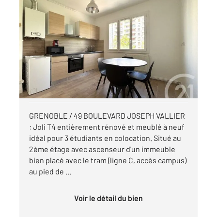
GRENOBLE 38
2
63,06 m
, 4 pièces
Ref : 7246
Appartement T4 à louer
869 €
par mois charges comprises
Visiter le site dédié
GRENOBLE / 49 BOULEVARD JOSEPH VALLIER
: Joli T4 entièrement rénové et meublé à neuf
idéal pour 3 étudiants en colocation. Situé au
2ème étage avec ascenseur d'un immeuble
bien placé avec le tram (ligne C, accès campus)
au pied de ...
Voir le détail du bien