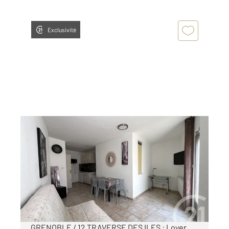
Exclusivité
GRENOBLE 38
2
27,17 m
, 1 pièce
Ref : 7319
Appartement Studio à louer
600 €
par mois charges comprises
GRENOBLE / 12 TRAVERSE DES ILES : Loyer