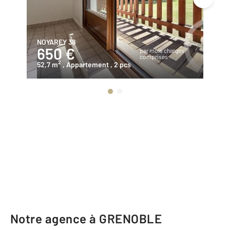
NOYAREY 38
LA
650 €
2
par mois charges
comprises
2
52,7 m
, Appartement
, 2 pcs
15
Notre agence à GRENOBLE