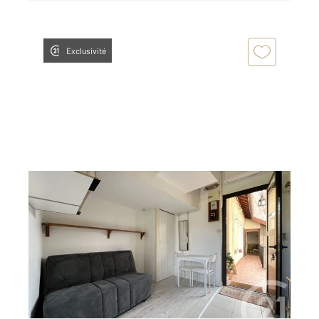
Exclusivité
GRENOBLE 38
2
13,92 m
, 1 pièce
Ref : 7332
Appartement Studio à louer
390 €
par mois charges comprises
Visiter le site dédié