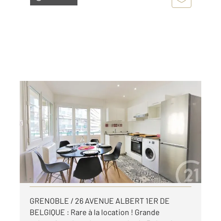
GRENOBLE 38
2
125,94 m
, 6 pièces
Ref : 6140
Appartement T6 à louer
1 590 €
par mois charges comprises
Visiter le site dédié
GRENOBLE / 26 AVENUE ALBERT 1ER DE
BELGIQUE : Rare à la location ! Grande