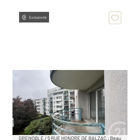
Exclusivité
GRENOBLE 38
2
69,40 m
, 3 pièces
Ref : 7336
Appartement T3 à louer
886 €
par mois charges comprises
GRENOBLE / 5 RUE HONORE DE BALZAC : Beau