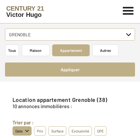
CENTURY 21
Victor Hugo
GRENOBLE
Tous
Maison
Appartement
Autres
Appliquer
Location appartement Grenoble (38)
10 annonces immobilières :
Trier par :
Date
Prix
Surface
Exclusivité
DPE