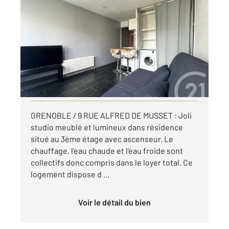
GRENOBLE 38
2
18,15 m
, 1 pièce
Ref : 7327
Appartement Studio à louer
495 €
par mois charges comprises
Visiter le site dédié
GRENOBLE / 9 RUE ALFRED DE MUSSET : Joli
studio meublé et lumineux dans résidence
situé au 3ème étage avec ascenseur. Le
chauffage, l'eau chaude et l'eau froide sont
collectifs donc compris dans le loyer total. Ce
logement dispose d ...
Voir le détail du bien