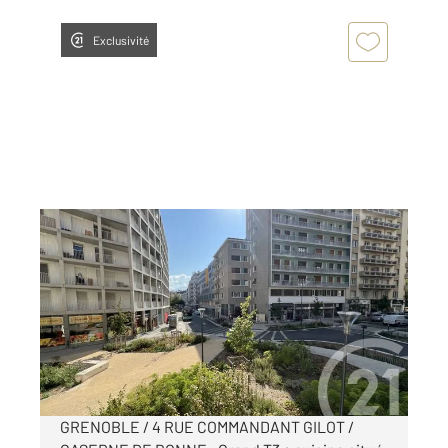
Exclusivité
GRENOBLE 38
2
79,38 m
, 3 pièces
Ref : 7340
Appartement T3 à louer
890 €
par mois charges comprises
GRENOBLE / 4 RUE COMMANDANT GILOT /