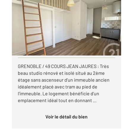
GRENOBLE 38
2
24,94 m
, 1 pièce
Ref : 7339
Appartement Studio à louer
553 €
par mois charges comprises
Visiter le site dédié
GRENOBLE / 49 COURS JEAN JAURES : Très
beau studio rénové et isolé situé au 2ème
étage sans ascenseur d'un immeuble ancien
idéalement placé avec tram au pied de
l'immeuble. Le logement bénéficie d'un
emplacement idéal tout en donnant ...
Voir le détail du bien