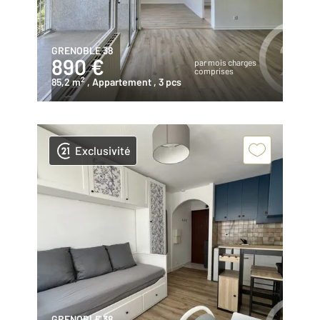
GRENOBLE 38
890 €
par mois charges
comprises
2
85,2 m
, Appartement
, 3 pcs
Exclusivité
GRENOBLE 38