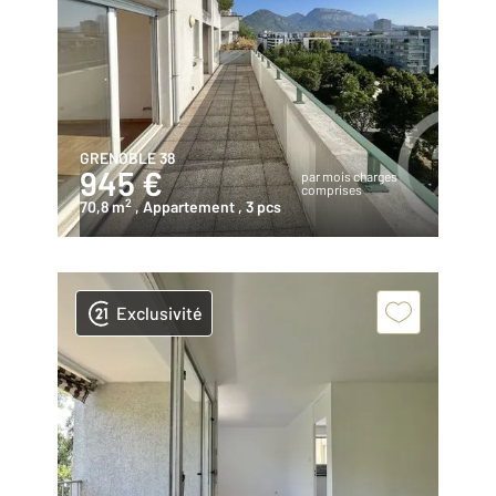
GRENOBLE 38
945 €
par mois charges
comprises
2
70,8 m
, Appartement
, 3 pcs
Exclusivité