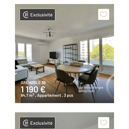
Exclusivité
GRENOBLE 38
1 190 €
par mois charges
comprises
2
84,7 m
, Appartement
, 3 pcs
Exclusivité