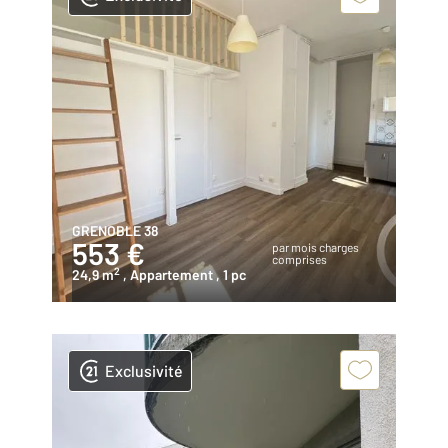
GRENOBLE 38
553 €
par mois charges
comprises
2
24,9 m
, Appartement
, 1 pc
Exclusivité