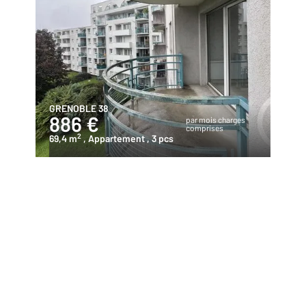
GRENOBLE 38
886 €
par mois charges
comprises
2
69,4 m
, Appartement
, 3 pcs