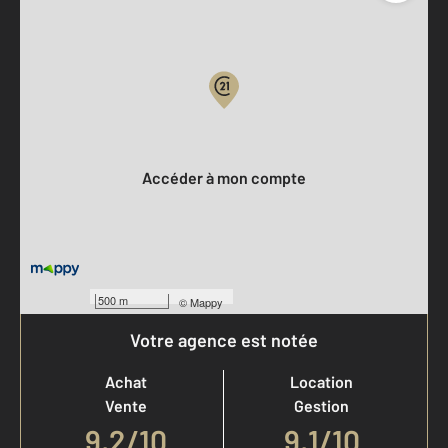
Parlons de vous, parlons biens
Votre compte :
Accéder à mon compte
500 m
©
Mappy
Votre agence est notée
Achat
Location
Vente
Gestion
9,2
/
10
9,1/10