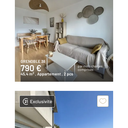
GRENOBLE 38
790 €
par mois charges
comprises
2
45,4 m
, Appartement
, 2 pcs
Exclusivité