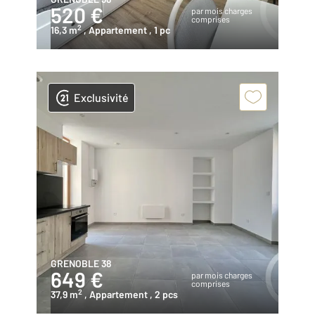
520 €
par mois charges
comprises
2
16,3 m
, Appartement
, 1 pc
Exclusivité
GRENOBLE 38
649 €
par mois charges
comprises
2
37,9 m
, Appartement
, 2 pcs