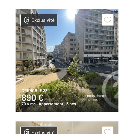
Exclusivité
GRENOBLE 38
890 €
par mois charges
comprises
2
79,4 m
, Appartement
, 3 pcs
Exclusivité