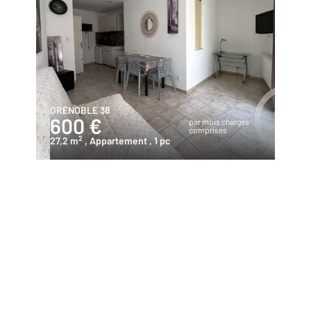
GRENOBLE 38
600 €
par mois charges
comprises
2
27,2 m
, Appartement
, 1 pc