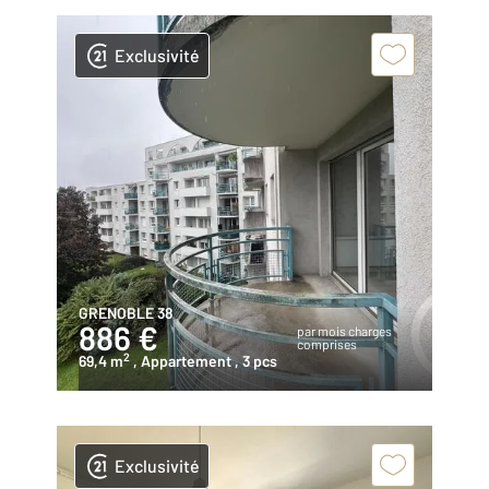
Exclusivité
GRENOBLE 38
886 €
par mois charges
comprises
2
69,4 m
, Appartement
, 3 pcs
Exclusivité