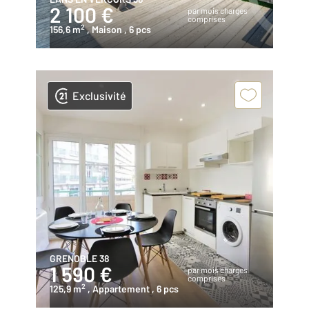
2 100 €
par mois charges
comprises
2
156,6 m
, Maison
, 6 pcs
Exclusivité
GRENOBLE 38
1 590 €
par mois charges
comprises
2
125,9 m
, Appartement
, 6 pcs