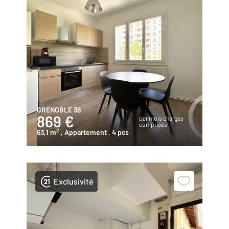
GRENOBLE 38
869 €
par mois charges
comprises
2
63,1 m
, Appartement
, 4 pcs
Exclusivité