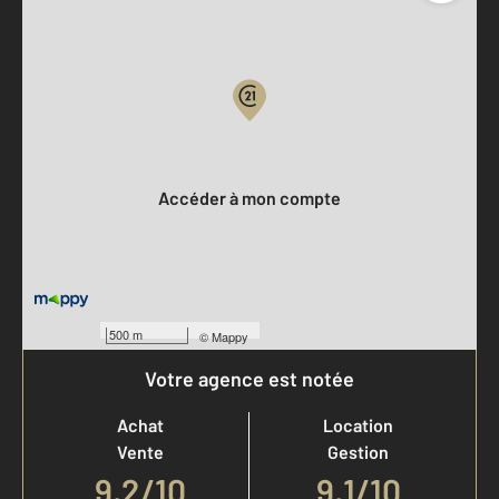
Parlons de vous, parlons biens
Votre compte :
Accéder à mon compte
500 m
©
Mappy
Votre agence est notée
Achat
Location
Vente
Gestion
9,2
/
10
9,1/10