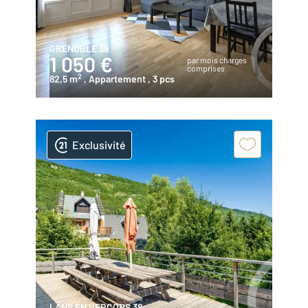
GRENOBLE 38
1 050 €
par mois charges
comprises
2
82,5 m
, Appartement
, 3 pcs
Exclusivité
LANS EN VERCORS 38