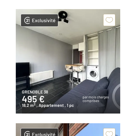
Exclusivité
GRENOBLE 38
495 €
par mois charges
comprises
2
18,2 m
, Appartement
, 1 pc
Exclusivité