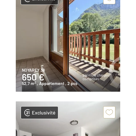
NOYAREY 38
650 €
par mois charges
comprises
2
52,7 m
, Appartement
, 2 pcs
Exclusivité