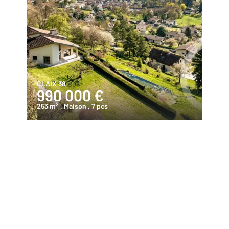
CLAIX 38
990 000 €
2
253 m
, Maison
, 7 pcs