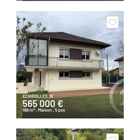
ECHIROLLES 38
565 000 €
2
168 m
, Maison
, 5 pcs