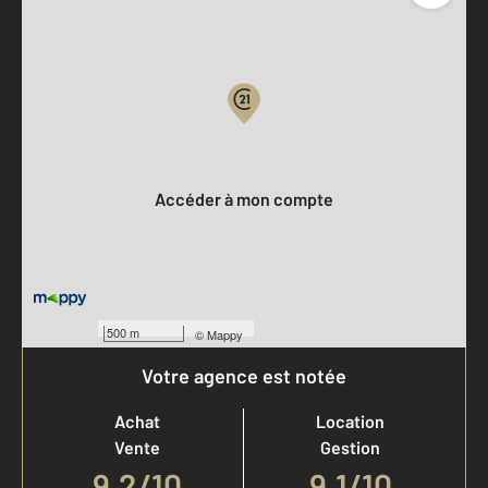
Parlons de vous, parlons biens
Votre compte :
Accéder à mon compte
500 m
©
Mappy
Votre agence est notée
Achat
Location
Vente
Gestion
9,2
/
10
9,1/10