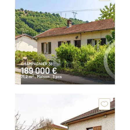
CHAMPAGNIER 38
189 000 €
2
71,2 m
, Maison
, 3 pcs