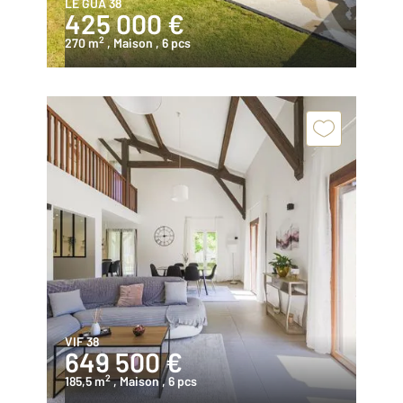
LE GUA 38
425 000 €
2
270 m
, Maison
, 6 pcs
VIF 38
649 500 €
2
185,5 m
, Maison
, 6 pcs