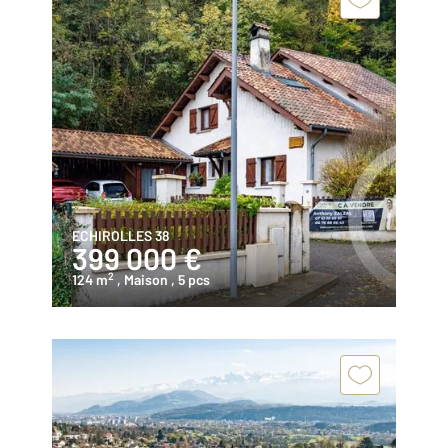
ECHIROLLES 38
399 000 €
2
124 m
, Maison
, 5 pcs