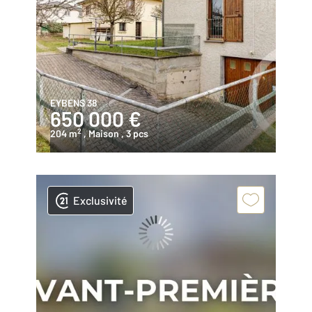
EYBENS 38
650 000 €
2
204 m
, Maison
, 3 pcs
Exclusivité