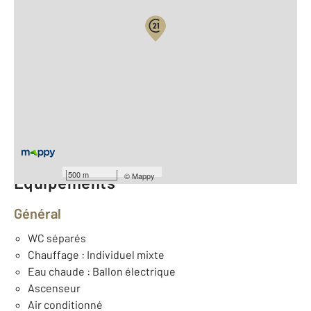
Vue globale
2
Surface totale : 92 m
2
Surface habitable : 92 m
Type d'appartement : T4
ème
Étage : 3
Nombre de pièces : 3
[Voir le détail]
500 m
©
Mappy
Équipements
Général
WC séparés
Chauffage : Individuel mixte
Eau chaude : Ballon électrique
Ascenseur
Air conditionné