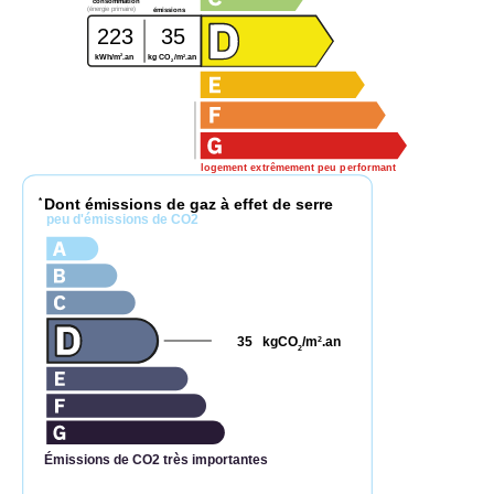
consommation
(énergie primaire)
émissions
223
35
2
2
kWh/m
.an
kg CO
/m
.an
2
logement extrêmement peu performant
Dont émissions de gaz à effet de serre
*
peu d'émissions de CO2
35
kgCO
/m
.an
2
2
Émissions de CO2 très importantes