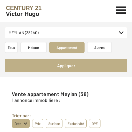
CENTURY 21
Victor Hugo
MEYLAN (38240)
Tous
Maison
Appartement
Autres
Appliquer
Vente appartement Meylan (38)
1 annonce immobilière :
Trier par :
Date
Prix
Surface
Exclusivité
DPE