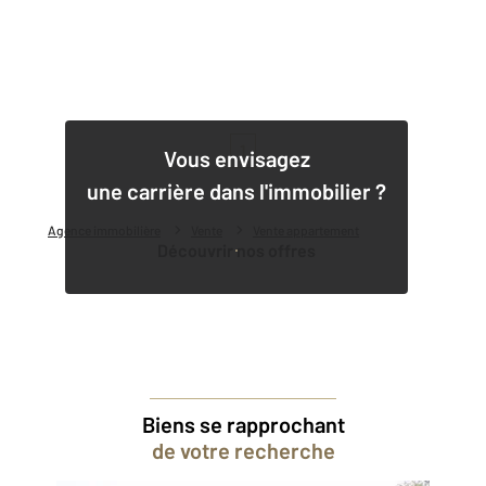
1
Vous envisagez
une carrière dans l'immobilier ?
Agence immobilière
Vente
Vente appartement
Découvrir nos offres
Biens se rapprochant
de votre recherche