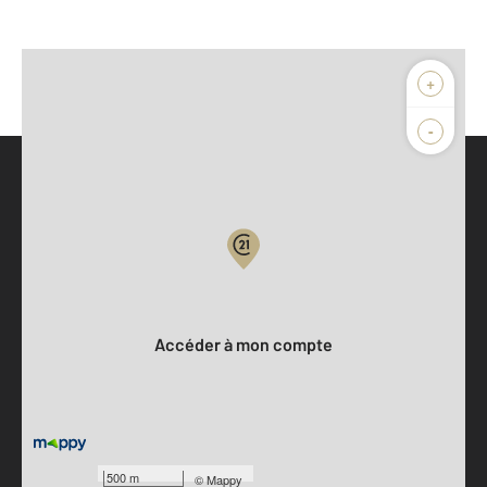
+
-
Parlons de vous, parlons biens
Votre compte :
Accéder à mon compte
500 m
©
Mappy