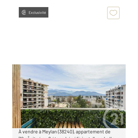
Exclusivité
MEYLAN 38
2
69,13 m
, 3 pièces
Ref : 6980
Appartement T4 à vendre
234 000 €
Visiter le site dédié
À vendre à Meylan (38240), appartement de