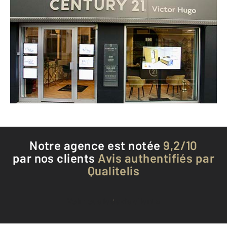
CENTURY 21 Victor Hugo
9 rue de Belgrade
GRENOBLE - 38000
Envoyer un message
Téléphoner à l'agence
Notre agence est notée
9,2/10
par nos clients
Avis authentifiés par
Qualitelis
Voir tous les avis clients