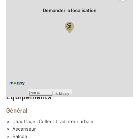
Demander la localisation
Vue globale
2
Surface totale : 42,3 m
2
Surface habitable : 42,3 m
Type d'appartement : T2
ème
Étage : 2
Nombre de pièces : 2
[Voir le détail]
500 m
©
Mappy
Équipements
Général
Chauffage : Collectif radiateur urbain
Ascenseur
Balcon