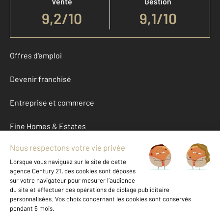
Vente
Gestion
9,2
/
10
9,1/10
Offres d'emploi
Devenir franchisé
Entreprise et commerce
Fine Homes & Estates
À propos
International
Nous contacter