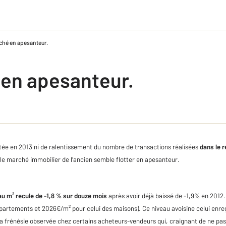
ché en apesanteur.
en apesanteur.
atée en 2013 ni de ralentissement du nombre de transactions réalisées
dans le 
 le marché immobilier de l’ancien semble flotter en apesanteur.
au m² recule de -1,8 % sur douze mois
après avoir déjà baissé de -1,9% en 2012. 
artements et 2026€/m² pour celui des maisons). Ce niveau avoisine celui enreg
 la frénésie observée chez certains acheteurs-vendeurs qui, craignant de ne pas