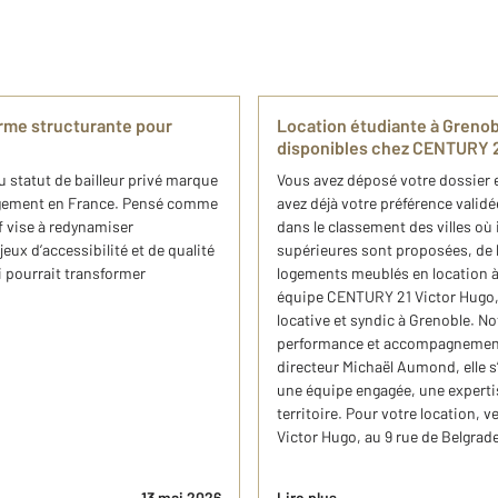
orme structurante pour
Location étudiante à Grenob
disponibles chez CENTURY 2
u statut de bailleur privé marque
Vous avez déposé votre dossier 
logement en France. Pensé comme
avez déjà votre préférence validée
if vise à redynamiser
dans le classement des villes où i
eux d’accessibilité et de qualité
supérieures sont proposées, de la
i pourrait transformer
logements meublés en location 
équipe CENTURY 21 Victor Hugo, 
locative et syndic à Grenoble. Not
performance et accompagnement 
directeur Michaël Aumond, elle s
une équipe engagée, une experti
territoire. Pour votre location,
Victor Hugo, au 9 rue de Belgra
13 mai 2026
Lire plus