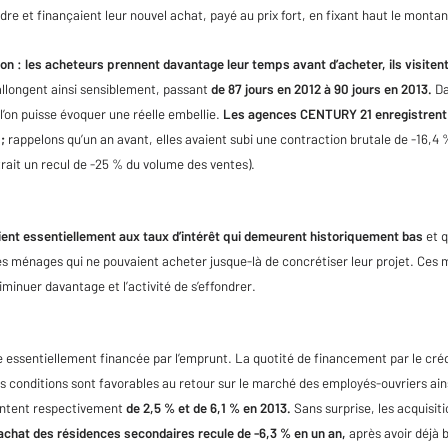
dre et finançaient leur nouvel achat, payé au prix fort, en fixant haut le montan
ison : les acheteurs prennent davantage leur temps avant d’acheter, ils visitent
allongent ainsi sensiblement, passant
de 87 jours en 2012 à 90 jours en 2013.
Da
l’on puisse évoquer une réelle embellie.
Les agences CENTURY 21 enregistrent 
;
rappelons qu’un an avant, elles avaient subi une contraction brutale de -16,4 %
rait un recul de -25 % du volume des ventes).
ient essentiellement aux taux d’intérêt qui demeurent historiquement bas
et q
es ménages qui ne pouvaient acheter jusque-là de concrétiser leur projet. Ces 
inuer davantage et l’activité de s’effondrer.
e essentiellement financée par l’emprunt. La quotité de financement par le cré
 conditions sont favorables au retour sur le marché des employés-ouvriers ain
entent respectivement
de 2,5 % et de 6,1 % en 2013.
Sans surprise, les acquisit
achat des résidences secondaires recule de -6,3 % en un an,
après avoir déjà 