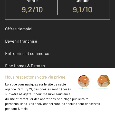
Vente
Gestion
9,2
/
10
9,1/10
Offres d'emploi
Devenir franchisé
Entreprise et commerce
Fine Homes & Estates
À propos
International
Nous contacter