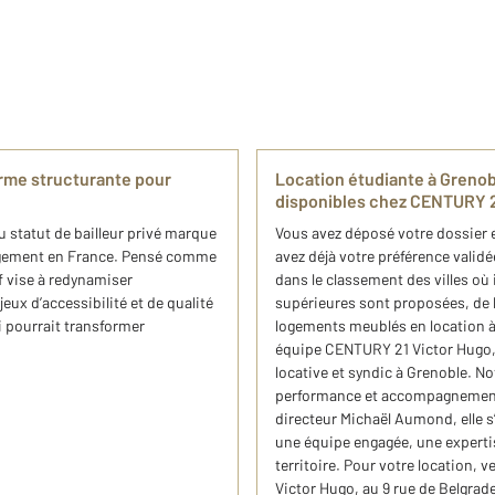
orme structurante pour
Location étudiante à Grenob
disponibles chez CENTURY 2
u statut de bailleur privé marque
Vous avez déposé votre dossier 
logement en France. Pensé comme
avez déjà votre préférence validée
if vise à redynamiser
dans le classement des villes où i
eux d’accessibilité et de qualité
supérieures sont proposées, de la
i pourrait transformer
logements meublés en location 
équipe CENTURY 21 Victor Hugo, 
locative et syndic à Grenoble. Not
performance et accompagnement 
directeur Michaël Aumond, elle s
une équipe engagée, une experti
territoire. Pour votre location,
Victor Hugo, au 9 rue de Belgra