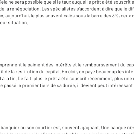
ela ne sera possible que si le taux auquel le prêt a été souscri
e la renégociation. Les spécialistes s'accordent à dire que le dif
aux, aujourd'hui, le plus souvent calés sous la barre des 3%, ceux
eur situation.
prennent le paiment des intérêts et le rembourssement du capital
t de la restitution du capital. En clair, on paye beaucoup les int
à la fin. De fait, plus le prêt a été souscrit récemment, plus une 
 passé le premier tiers de sa durée, il devient peut intéressant
 banquier ou son courtier est, souvent, gagnant. Une banque n'e