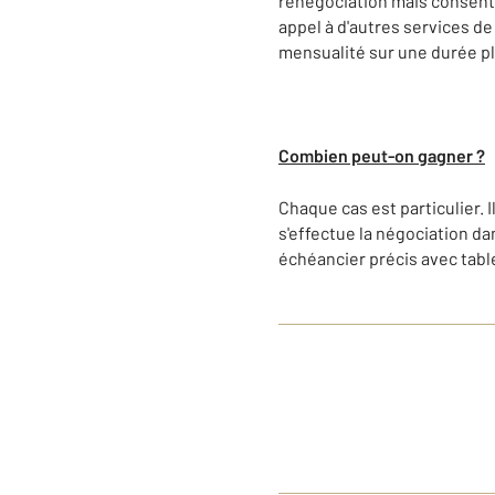
renégociation mais consentira
appel à d'autres services de
mensualité sur une durée plu
Combien peut-on gagner ?
Chaque cas est particulier.
s'effectue la négociation dan
échéancier précis avec tab