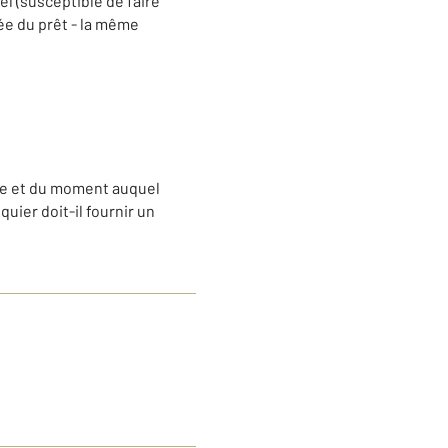
el (susceptible de faire
ée du prêt - la même
que et du moment auquel
quier doit-il fournir un