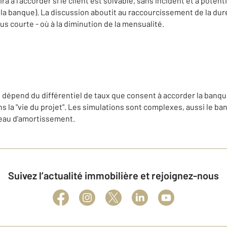
 à l'accorder si le client est solvable, sans incident et à potenti
 la banque). La discussion aboutit au raccourcissement de la dur
s courte - où à la diminution de la mensualité.
 Il dépend du différentiel de taux que consent à accorder la ban
s la "vie du projet". Les simulations sont complexes, aussi le ban
leau d'amortissement.
Suivez l’actualité immobilière et rejoignez-nous