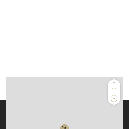
+
-
Parlons de vous, parlons biens