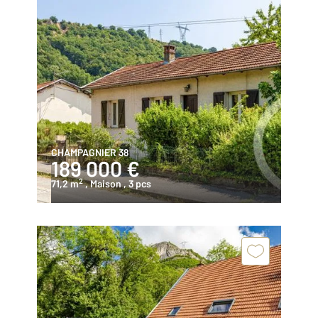
CHAMPAGNIER 38
189 000 €
2
71,2 m
, Maison
, 3 pcs