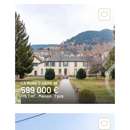
LA MURE D ISERE 38
599 000 €
2
176,7 m
, Maison
, 7 pcs