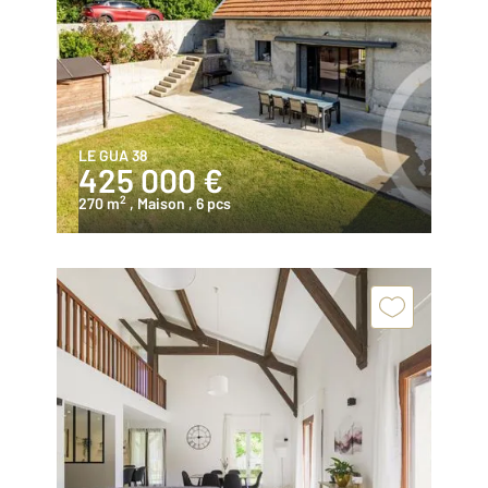
LE GUA 38
425 000 €
2
270 m
, Maison
, 6 pcs